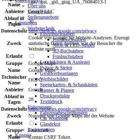
Unternehmen
_ga, _gat, _gid,_gtag_UA_76084013-1
Name
Über uns
Anbieter
Google LLC
Unser Team
Stellenangebote
Ablauf in
30
Leistungen
Tagen
Werbetechnik
Datenschutz
https://policies.google.com/privacy
Einzelbuchstaben
Cookie von Google für Website-Analysen. Erzeugt
Profilbuchstaben
Zweck
statistische Daten darüber, wie der Besucher die
Neon & LED-Stripes
Website nutzt.
3D-Buchstaben
Erlaubt
Fräsbuchstaben
Leuchtkästen & Ausleger
Gruppe
Google Maps
Pylone & Stelen
Name
Google Maps
Großwerbeanlagen
Technischer
Werbeschilder
OGPC
Name
Speisekarten- & Schaukästen
Anbieter
Google
Banner & Planen
Druckprodukte
Ablauf in
28
Textildruck
Tagen
Folierungen
Datenschutz
https://policies.google.com/privacy
Fahrzeugbeschriftungen
Zweck
Nutzung von Google Maps auf der Website
Car Wrapping
Erlaubt
Glasdekor
Lackierungen
Gruppe
Essenziell
Kontakt
Name
Contao CSRF Token