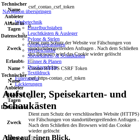
Technischer
csrf_contao_csrf_token
Name
Navigation überspringen
Anbieter
Werbetechnik
Ablauf in
0
Einzelbuchstaben
Tagen
Leuchtkästen & Ausleger
Datenschutz
Pylone & Stelen
Dient zum Schutz der Website vor Fälschungen von
Großwerbeanlagen
Zweck
standortübergreifenden Anfragen . Nach dem Schließen
Werbeschilder
des Browsers wird das Cookie wieder gelöscht
Speisekarten- & Schaukästen
Erlaubt
Banner & Planen
Druckprodukte
Name
Contao HTTPS CSRF Token
Textildruck
Technischer
csrf_https-contao_csrf_token
Folierungen
Name
Lackierungen
Anbieter
Aufsteller, Speisekarten- und
Ablauf in
0
Tagen
Schaukästen
Datenschutz
Dient zum Schutz der verschlüsselten Website (HTTPS)
vor Fälschungen von standortübergreifenden Anfragen .
Zweck
Nach dem Schließen des Browsers wird das Cookie
wieder gelöscht
Alles auf einen Blick.
Erlaubt