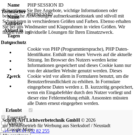
Name
PHP SESSION ID
Präsentieren Sie Ihre Angebote, wichtige Informationen oder
Technischer
PHPSESSID
behördliche Anweisungen aufmerksamkeitsstark und stilvoll mit
Name
Schaukästen in verschiedenen Größen und Farben. Ebenso erhalten
Anbieter
Sie bei uns Windmaster und Klapprahmen in vielen Größen. Wir
Ablauf in
finden eine individuelle Lösungen für Ihren Einsatzzweck.
0
Tagen
Datenschutz
Cookie von PHP (Programmiersprache), PHP Daten-
Identifikator. Enthält nur einen Verweis auf die aktuelle
Sitzung. Im Browser des Nutzers werden keine
Informationen gespeichert und dieses Cookie kann nur
von der aktuellen Website genutzt werden. Dieses
Zweck
Cookie wird vor allem in Formularen benutzt, um die
Benutzerfreundlichkeit zu erhöhen. In Formulare
eingegebene Daten werden z. B. kurzzeitig gespeichert,
wenn ein Eingabefehler durch den Nutzer vorliegt und
dieser eine Fehlermeldung erhält. Ansonsten müssten
alle Daten erneut eingegeben werden.
Erlaubt
Essenziell
Schrift-Art Lichtwerbetechnik GmbH
© 2026
Analyse
Ihr Meisterbetrieb für Werbung aus Sierksdorf / Neustadt
Google Maps
Tel.: 0 45 61 / 52 82 255