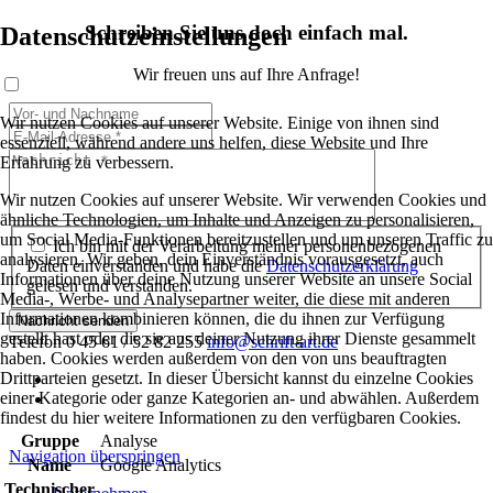
Schreiben Sie uns doch einfach mal.
Datenschutzeinstellungen
Wir freuen uns auf Ihre Anfrage!
Wir nutzen Cookies auf unserer Website. Einige von ihnen sind
essenziell, während andere uns helfen, diese Website und Ihre
Erfahrung zu verbessern.
Wir nutzen Cookies auf unserer Website. Wir verwenden Cookies und
ähnliche Technologien, um Inhalte und Anzeigen zu personalisieren,
um Social Media-Funktionen bereitzustellen und um unseren Traffic zu
Ich bin mit der Verarbeitung meiner personenbezogenen
analysieren. Wir geben, dein Einverständnis vorausgesetzt, auch
Daten einverstanden und habe die
Datenschutzerklärung
Informationen über deine Nutzung unserer Website an unsere Social
gelesen und verstanden.
Media-, Werbe- und Analysepartner weiter, die diese mit anderen
Informationen kombinieren können, die du ihnen zur Verfügung
Nachricht senden
gestellt hast oder die sie aus deiner Nutzung ihrer Dienste gesammelt
Telefon 0 45 61 / 52 82 255
info@schrift-art.de
haben. Cookies werden außerdem von den von uns beauftragten
Drittparteien gesetzt. In dieser Übersicht kannst du einzelne Cookies
einer Kategorie oder ganze Kategorien an- und abwählen. Außerdem
findest du hier weitere Informationen zu den verfügbaren Cookies.
Gruppe
Analyse
Navigation überspringen
Name
Google Analytics
Technischer